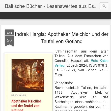
Baltische Bücher - Lesenswertes aus Estland, Lettland & Litauen
Indrek Hargla: Apotheker Melchior und der
JAN
30
Teufel von Gotland
Kriminalroman aus dem alten
Tallinn. Aus dem Estnischen von
Cornelius Hasselblatt.
Rote Katze
Verlag
,
Lübeck 2024. ISBN 978-3-
910563-23-0,
540 Seiten, 24.00
Euro.
Verlagsinfo:
Reval, estnisch Tallinn, im Jahre
1433: Apotheker Melchior
Wakenstede wird an das
Sterbelager eines wohlhabenden
Kaufmanns gebeten, der von ihm