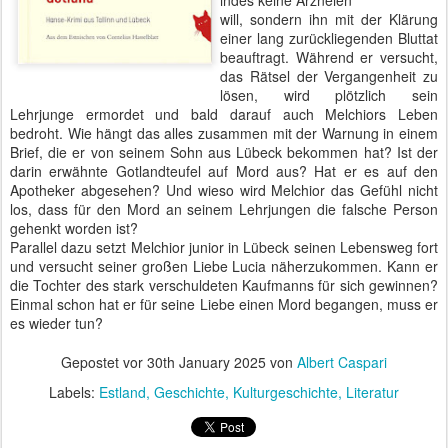
indes keine Arzneien
will, sondern ihn mit der Klärung
einer lang zurückliegenden Bluttat
beauftragt. Während er versucht,
das Rätsel der Vergangenheit zu
lösen, wird plötzlich sein
Lehrjunge ermordet und bald darauf auch Melchiors Leben
bedroht. Wie hängt das alles zusammen mit der Warnung in einem
Brief, die er von seinem Sohn aus Lübeck bekommen hat? Ist der
darin erwähnte Gotlandteufel auf Mord aus? Hat er es auf den
Apotheker abgesehen? Und wieso wird Melchior das Gefühl nicht
los, dass für den Mord an seinem Lehrjungen die falsche Person
gehenkt worden ist?
Parallel dazu setzt Melchior junior in Lübeck seinen Lebensweg fort
und versucht seiner großen Liebe Lucia näherzukommen. Kann er
die Tochter des stark verschuldeten Kaufmanns für sich gewinnen?
Einmal schon hat er für seine Liebe einen Mord begangen, muss er
es wieder tun?
Gepostet vor
30th January 2025
von
Albert Caspari
Labels:
Estland
Geschichte
Kulturgeschichte
Literatur